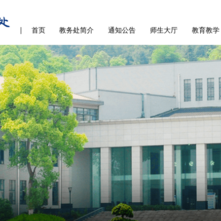
首页
教务处简