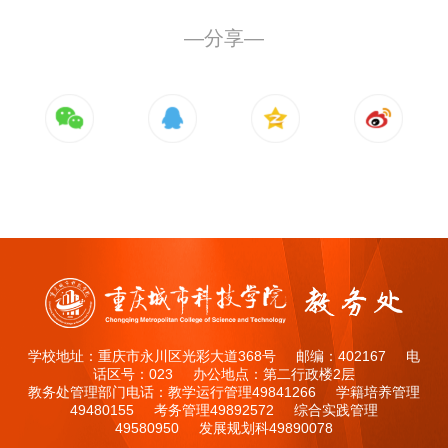
—分享—
学校地址：重庆市永川区光彩大道368号 邮编：402167 电
话区号：023 办公地点：第二行政楼2层
教务处管理部门电话：教学运行管理49841266 学籍培养管理
49480155 考务管理49892572 综合实践管理
49580950 发展规划科49890078