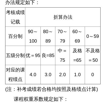
办法规定如下：
考核成绩
折算办法
记载
90
～
80
～
70
～
60
～
百分制
0
～59
100
89
79
69
中＝
及格
不及格
五级分制
优＝95
良=85
75
=65
＝50
对应的课
4.0
3.0
2.0
1.0
0
程绩点
(
注：补考成绩若合格均按照及格绩点计算)
课程权重系数规定如下：